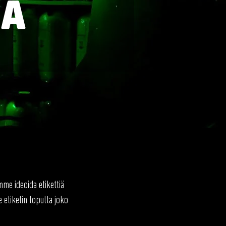
JÄ
me ideoida etikettiä
 etiketin lopulta joko