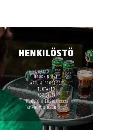
HENKILÖSTÖ
MYYNTI
MARKKINOINTI
LAATU & PROSESSIT
TUOTANTO
ASTIOINTI
HUOLTO & LOGISTIIKKA
TAPROOM & BEER SHOP