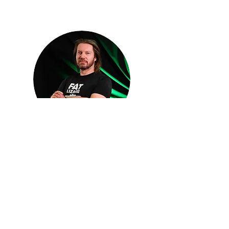
TOPO KOSKIPÄÄ
Huoltopäällikkö | Head of Maintenance