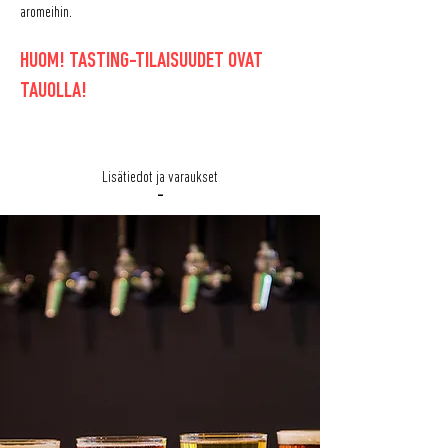
aromeihin.
HUOM! TASTING-TILAISUUDET OVAT
TAUOLLA!
Lisätiedot ja varaukset
-