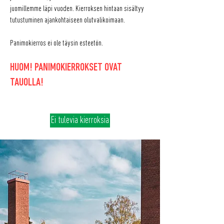
juomillemme läpi vuoden. Kierroksen hintaan sisältyy
tutustuminen ajankohtaiseen olutvalikoimaan.
Panimokierros ei ole täysin esteetön.
HUOM! PANIMOKIERROKSET OVAT
TAUOLLA!
Ei tulevia kierroksia