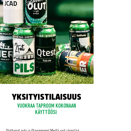
YKSITYISTILAISUUS
VUOKRAA TAPROOM KOKONAAN
KÄYTTÖÖSI
Oluthanat auki ja Otaniemeen! Meillä voit järjestää