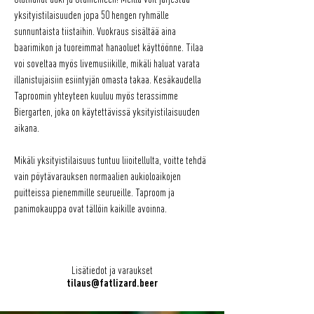
yksityistilaisuuden jopa 50 hengen ryhmälle
sunnuntaista tiistaihin. Vuokraus sisältää aina
baarimikon ja tuoreimmat hanaoluet käyttöönne. Tilaa
voi soveltaa myös livemusiikille, mikäli haluat varata
illanistujaisiin esiintyjän omasta takaa. Kesäkaudella
Taproomin yhteyteen kuuluu myös terassimme
Biergarten, joka on käytettävissä yksityistilaisuuden
aikana.
Mikäli yksityistilaisuus tuntuu liioitellulta, voitte tehdä
vain pöytävarauksen normaalien aukioloaikojen
puitteissa pienemmille seurueille. Taproom ja
panimokauppa ovat tällöin kaikille avoinna.
Lisätiedot ja varaukset
tilaus@fatlizard.beer