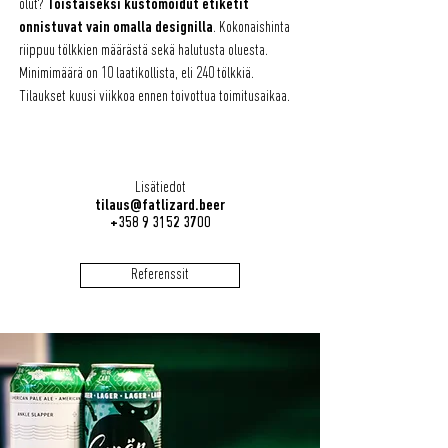
olut?
Toistaiseksi kustomoidut etiketit
onnistuvat vain omalla designilla
. Kokonaishinta
riippuu tölkkien määrästä sekä halutusta oluesta.
Minimimäärä on 10 laatikollista, eli 240 tölkkiä.
Tilaukset kuusi viikkoa ennen toivottua toimitusaikaa.
Lisätiedot
tilaus@fatlizard.beer
+358 9 3152 3700
Referenssit