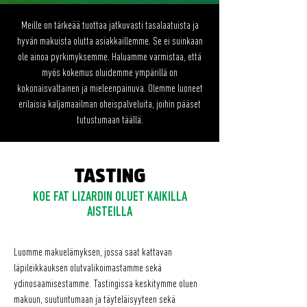
Meille on tärkeää tuottaa jatkuvasti tasalaatuista ja
hyvän makuista olutta asiakkaillemme. Se ei suinkaan
ole ainoa pyrkimyksemme. Haluamme varmistaa, että
myös kokemus oluidemme ympärillä on
kokonaisvaltainen ja mieleenpainuva. Olemme luoneet
erilaisia kaljamaailman oheispalveluita, joihin pääset
tutustumaan täällä.
TASTING
KOE FAT LIZARDIN OLUET KAIKILLA
AISTEILLA
Luomme makuelämyksen, jossa saat kattavan
läpileikkauksen olutvalikoimastamme sekä
ydinosaamisestamme. Tastingissa keskitymme oluen
makuun, suutuntumaan ja täyteläisyyteen sekä