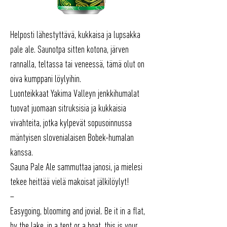
Helposti lähestyttävä, kukkaisa ja lupsakka
pale ale. Saunotpa sitten kotona, järven
rannalla, teltassa tai veneessä, tämä olut on
oiva kumppani löylyihin.
Luonteikkaat Yakima Valleyn jenkkihumalat
tuovat juomaan sitruksisia ja kukkaisia
vivahteita, jotka kylpevät sopusoinnussa
mäntyisen slovenialaisen Bobek-humalan
kanssa.
Sauna Pale Ale sammuttaa janosi, ja mielesi
tekee heittää vielä makoisat jälkilöylyt!
–
Easygoing, blooming and jovial. Be it in a flat,
by the lake, in a tent or a boat, this is your