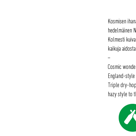
Kosmisen ihanaa
hedelmäinen N
Kolmesti kuiva
kaikuja aidosta
–
Cosmic wonderf
England-style i
Triple dry-hop
hazy style to t