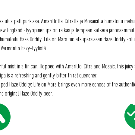
 utua peltipurkissa. Amarillolla, Citralla ja Mosaicilla humaloitu mehui
ew England -tyyppinen ipa on raikas ja lempeän katkera janonsammutt
humaloitu Haze Oddity: Life on Mars tuo alkuperäiseen Haze Oddity -olue
 Vermontin hazy-tyylistä.
ul mist in a tin can. Hopped with Amarillo, Citra and Mosaic, this juicy
pa is a refreshing and gently bitter thirst quencher.
ped Haze Oddity: Life on Mars brings even more echoes of the authent
he original Haze Oddity beer.
ABV %
IBU