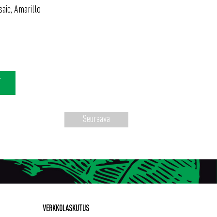
saic, Amarillo
T
Seuraava
VERKKOLASKUTUS