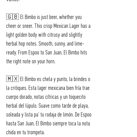
🇬🇧 El Bimbo is just beer, whether you
cheer or sneer. This crisp Mexican Lager has a
light golden body with citrusy and slightly
herbal hop notes. Smooth, sunny, and lime-
ready. From Espoo to San Juan, El Bimbo hits
the right note on your horn.
🇲🇽 El Bimbo es chela y punto, la brindes o
la critiques. Esta lager mexicana bien fría trae
cuerpo dorado, notas cítricas y un toquecito
herbal del lúpulo. Suave como tarde de playa,
soleada y lista pa’ tu rodaja de limón. De Espoo
hasta San Juan, El Bimbo siempre toca la nota
chida en tu trompeta.