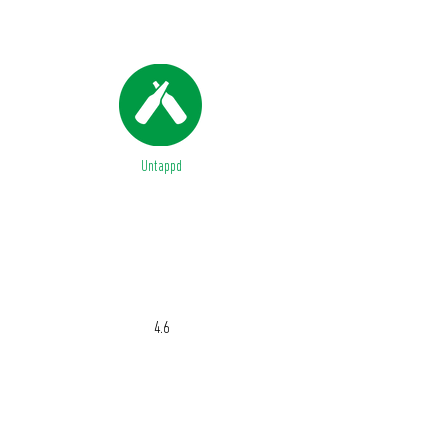
Untappd
ABV %
4.6
IBU