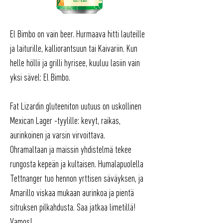
El Bimbo on vain beer. Hurmaava hitti lauteille
ja laiturille, kalliorantsuun tai Kaivariin. Kun
helle höllii ja grilli hyrisee, kuuluu lasiin vain
yksi sävel: El Bimbo.
Fat Lizardin gluteeniton uutuus on uskollinen
Mexican Lager -tyylille: kevyt, raikas,
aurinkoinen ja varsin virvoittava.
Ohramaltaan ja maissin yhdistelmä tekee
rungosta kepeän ja kultaisen. Humalapuolella
Tettnanger tuo hennon yrttisen säväyksen, ja
Amarillo viskaa mukaan aurinkoa ja pientä
sitruksen pilkahdusta. Saa jatkaa limetillä!
Vamos!