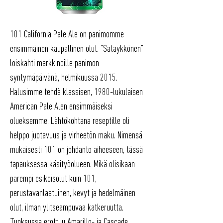
101 California Pale Ale on panimomme
ensimmäinen kaupallinen olut. "Sataykkönen"
loiskahti markkinoille panimon
syntymäpäivänä, helmikuussa 2015.
Halusimme tehdä klassisen, 1980-lukulaisen
American Pale Alen ensimmäiseksi
olueksemme. Lähtökohtana reseptille oli
helppo juotavuus ja virheetön maku. Nimensä
mukaisesti 101 on johdanto aiheeseen, tässä
tapauksessa käsityöolueen. Mikä olisikaan
parempi esikoisolut kuin 101,
perustavanlaatuinen, kevyt ja hedelmäinen
olut, ilman ylitseampuvaa katkeruutta.
Tuoksussa erottuu Amarillo- ja Cascade