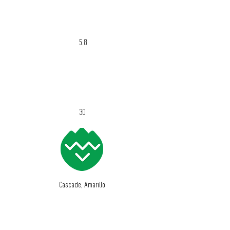
ABV %
5.8
IBU
30
Cascade, Amarillo
ALLERGEENIT | ALLERGENS