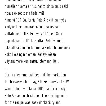
humalien tuoma sitrus, hento pihkaisuus sekä
ripaus eksoottista hedelmää.
Nimenä 101 California Pale Ale viittaa myös
Yhdysvaltain länsirannikon läpäisevään
valtatiehen – U.S. Highway 101:een. Suur-
espoolaiselle 101 tarkoittaa Kehä ykköstä,
joka alkaa panimoltamme ja kietoo huomaansa
koko Helsingin niemen. Kehäykkösen
väylänumero kun sattuu olemaan 101.
–
Our first commercial beer hit the market on
the brewery’s birthday, 6th February 2015. We
wanted to have classic 80’s Californian style
Pale Ale as our first beer. The starting point
for the recipe was easy drinkability and