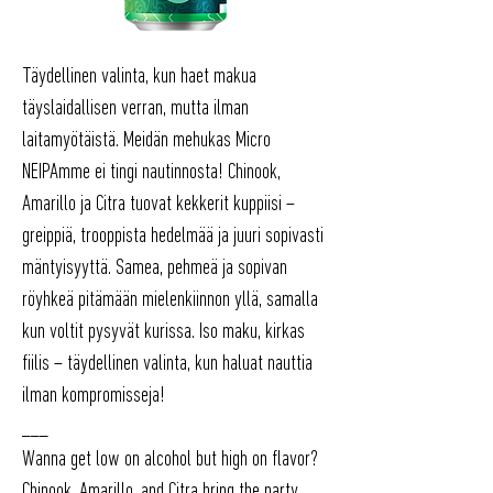
Täydellinen valinta, kun haet makua
täyslaidallisen verran, mutta ilman
laitamyötäistä. Meidän mehukas Micro
NEIPAmme ei tingi nautinnosta! Chinook,
Amarillo ja Citra tuovat kekkerit kuppiisi –
greippiä, trooppista hedelmää ja juuri sopivasti
mäntyisyyttä. Samea, pehmeä ja sopivan
röyhkeä pitämään mielenkiinnon yllä, samalla
kun voltit pysyvät kurissa. Iso maku, kirkas
fiilis – täydellinen valinta, kun haluat nauttia
ilman kompromisseja!
___
Wanna get low on alcohol but high on flavor?
Chinook, Amarillo, and Citra bring the party