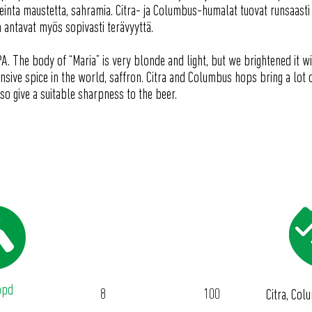
inta maustetta, sahramia. Citra- ja Columbus-humalat tuovat runsaasti
 antavat myös sopivasti terävyyttä.
A. The body of “Maria” is very blonde and light, but we brightened it wi
sive spice in the world, saffron. Citra and Columbus hops bring a lot o
so give a suitable sharpness to the beer.
ABV %
IBU
ppd
8
100
Citra, Co