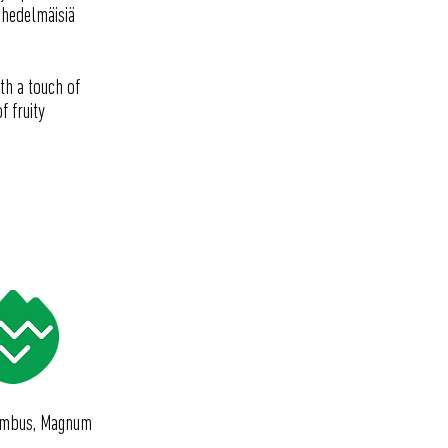
 hedelmäisiä
th a touch of
f fruity
lumbus, Magnum