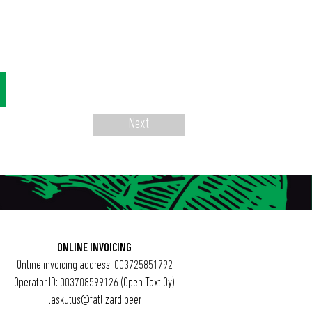
Next
ONLINE INVOICING
Online invoicing address: 003725851792
Operator ID: 003708599126 (Open Text Oy)
laskutus@fatlizard.beer