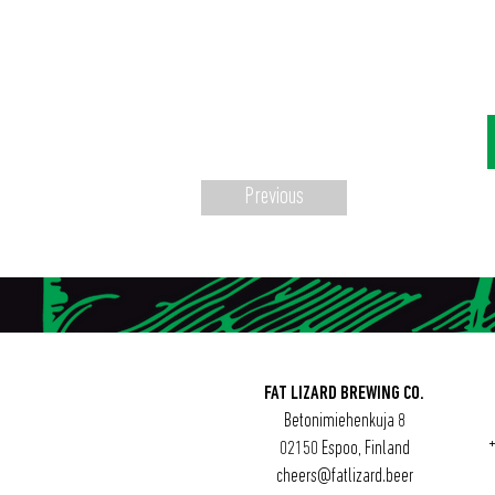
Previous
FAT LIZARD BREWING CO.
Betonimiehenkuja 8
02150 Espoo, Finland
cheers@fatlizard.beer