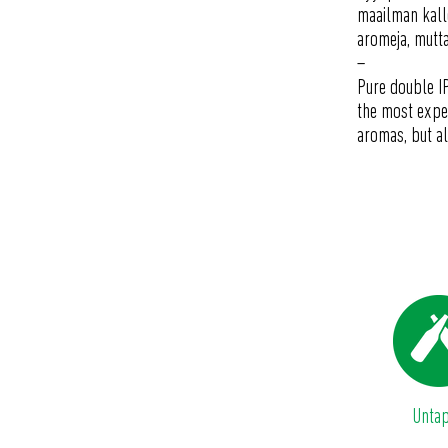
maailman kalle
aromeja, mutta
–
Pure double IP
the most expen
aromas, but al
Unta